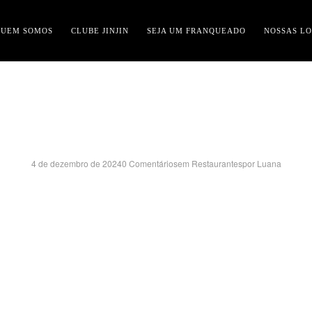
QUEM SOMOS
CLUBE JINJIN
SEJA UM FRANQUEADO
NOSSAS LO
ULEVARD RIO MOGI-
4 de dezembro de 2024
0 Comentários
em
Restaurantes
por
Luana
RUA PRINCESA ISABEL, 88 – BOX 176 E 177
VILA RICCI – MOGI GUAÇU/SP
CEP:13844-060