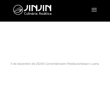
HALIFOOD BRESCO-
SP
4 de dezembro de 2024
0 Comentários
em
Restaurantes
por
Luana
RUA SERGIO FERNANDES BORGES SOARES, 1000
– LOJA 07-08-09-10-11
DISTRITO INDUSTRIAL – CAMPINAS/SP
CEP:13054-709