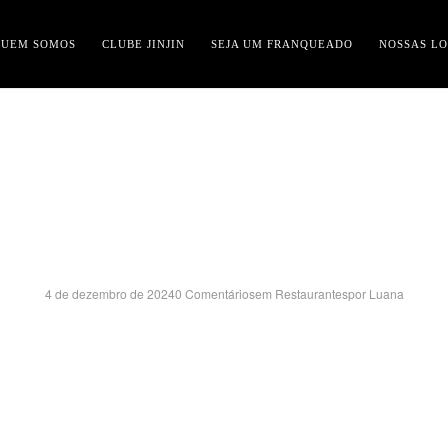
QUEM SOMOS
CLUBE JINJIN
SEJA UM FRANQUEADO
NOSSAS LO
IGUATEMI RIO PRET
SHOPPING – SP
4 de dezembro de 2024
0 Comentários
em
Restaurantes
por
Luana
venida Presidente Juscelino Kubitschek de Oliveira, 5000 – LOJA 30
IGUATEMI – SÃO JOSÉ DO RIO PRETO/SP
CEP:15093-340