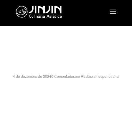
PASSEIO SAO
CARLOS- SP
4 de dezembro de 2024
0 Comentários
em
Restaurantes
por
Luana
AV. FRANCISCO PEREIRA LOPES, 1701 – LUC 007 B
PARQUE ARNOLD SCHIMIDT – SÃO CARLOS/SP
CEP:13564-002