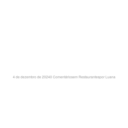
DOUTOR QUINZINHO, 511 – CHÁCARA PECCIOLI – JAÚ/SP C
110
ARAGUA ARARAQUA
SHOPPING – SP
4 de dezembro de 2024
0 Comentários
em
Restaurantes
por
Luana
BERTO BENASSI, 2270 – LOJA 35 VILA SANTANA – ARARAQ
CEP:14801-600