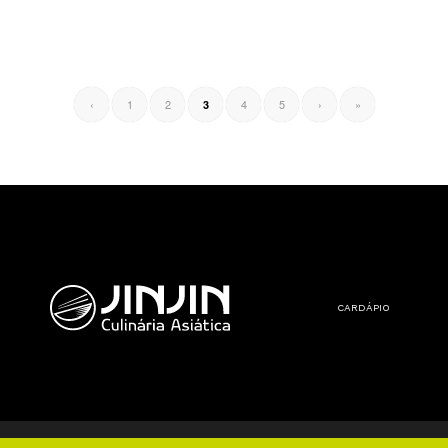
AVENIDA 
‹
1
2
4
5
›
»
3
CARDÁPIO