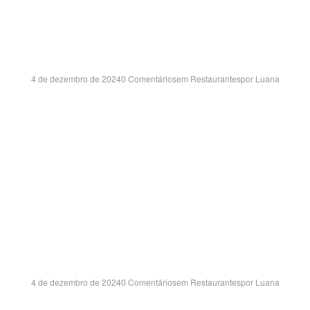
ACAREI BEST CENTE
SP
4 de dezembro de 2024
0 Comentários
em
Restaurantes
por
Luana
IDA JOSÉ CANDIDO PORTO, 731 – LOJAS 3 E 4 VILLA BRA
JACAREÍ/SP CEP:12301-000
GUATEMI SAO CARL
SHOPPING – SP
4 de dezembro de 2024
0 Comentários
em
Restaurantes
por
Luana