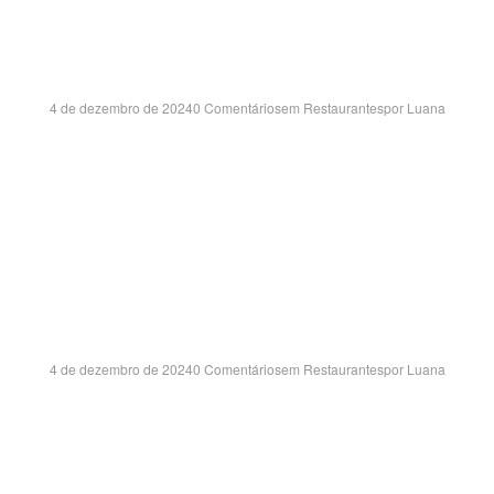
SHOPPING – SP
4 de dezembro de 2024
0 Comentários
em
Restaurantes
por
Luana
Fª IZORAIDA MARQUES PERES, 401 – LOJA 201 ALTO DO CA
SOROCABA/SP CEP:18047-900
ALIFOOD BRESCO- 
4 de dezembro de 2024
0 Comentários
em
Restaurantes
por
Luana
SERGIO FERNANDES BORGES SOARES, 1000 – LOJA 07-08-09-
DISTRITO INDUSTRIAL – CAMPINAS/SP CEP:13054-709