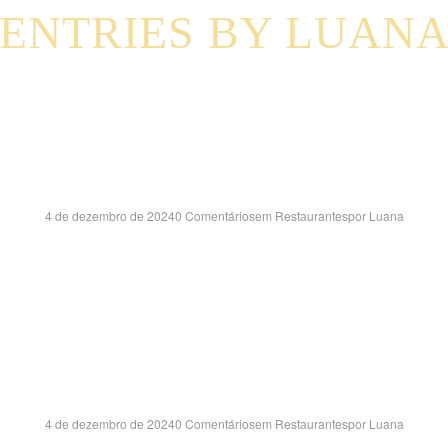
ENTRIES BY LUAN
EQUITIBA SHOPPING
BA
4 de dezembro de 2024
0 Comentários
em
Restaurantes
por
Luana
Z MARON, S/N – LOJA 76 GÓES CALMON – ITABUNA/BA CEP:4
JAU SHOPPING – SP
4 de dezembro de 2024
0 Comentários
em
Restaurantes
por
Luana