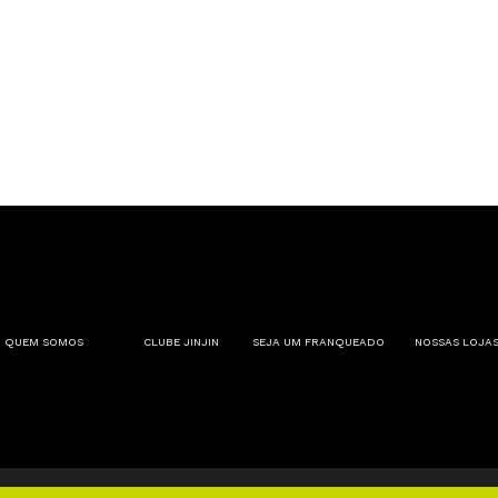
RIO NEGRO, 1100 – LUC 09 SÃO MIGUEL – FRANCA/SP CEP:
QUEM SOMOS
CLUBE JINJIN
SEJA UM FRANQUEADO
NOSSAS LOJA