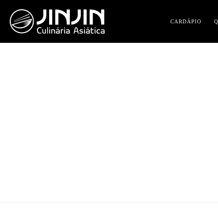
CARDÁPIO
This author has not written his bio yet.
But we are proud to say that
Luana
contr