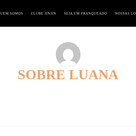
QUEM SOMOS
CLUBE JINJIN
SEJA UM FRANQUEADO
NOSSAS LO
SOBRE
LUANA
ibuted 58 entries already.