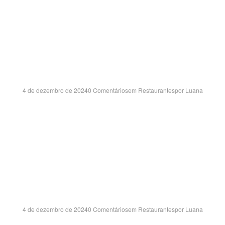
GRANJA VIANNA
SHOPPING – SP
4 de dezembro de 2024
0 Comentários
em
Restaurantes
por
Luana
 RAPOSO TAVARES, KM 23 – GRANJA VIANA – COTIA/SP CE
150
FRANCA SH- SP
4 de dezembro de 2024
0 Comentários
em
Restaurantes
por
Luana