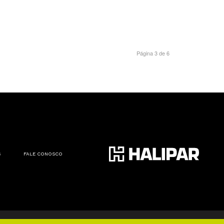
14406-005
Página 3 de 6
S
FALE CONOSCO